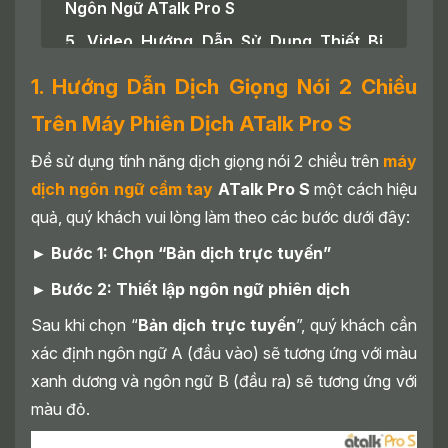
Ngôn Ngữ ATalk Pro S
5. Video Hướng Dẫn Sử Dụng Thiết Bị
ATalk Pro S Chi Tiết A - Z
1. Hướng Dẫn Dịch Giọng Nói 2 Chiều
6. KẾT LUẬN
Trên Máy Phiên Dịch ATalk Pro S
Để sử dụng tính năng dịch giọng nói 2 chiều trên
máy
dịch ngôn ngữ cầm tay
ATalk Pro S
một cách hiệu
quả, quý khách vui lòng làm theo các bước dưới đây:
► Bước 1: Chọn “Bản dịch trực tuyến”
► Bước 2: Thiết lập ngôn ngữ phiên dịch
Sau khi chọn “
Bản dịch trực tuyến
”, quý khách cần
xác định ngôn ngữ A (đầu vào) sẽ tương ứng với màu
xanh dương và ngôn ngữ B (đầu ra) sẽ tương ứng với
màu đỏ.