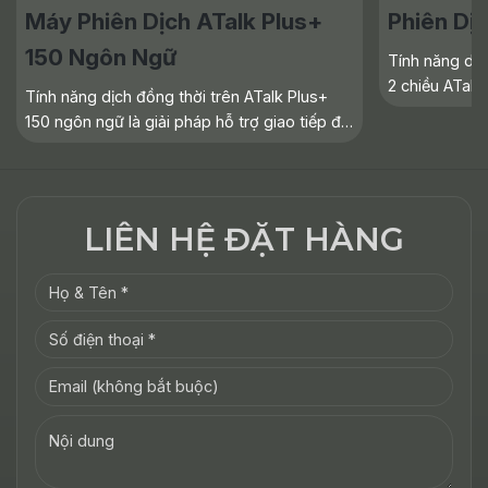
Máy Phiên Dịch ATalk Plus+
Phiên Dịc
150 Ngôn Ngữ
Tính năng dịc
2 chiều ATalk 
Tính năng dịch đồng thời trên ATalk Plus+
những trường
150 ngôn ngữ là giải pháp hỗ trợ giao tiếp đa
giọng nói, ch
ngôn ngữ nhanh chóng, giúp hai người dễ
dàng trò chuyện trực tiếp mà không còn rào
cản ngôn ngữ. Tuy
LIÊN HỆ ĐẶT HÀNG