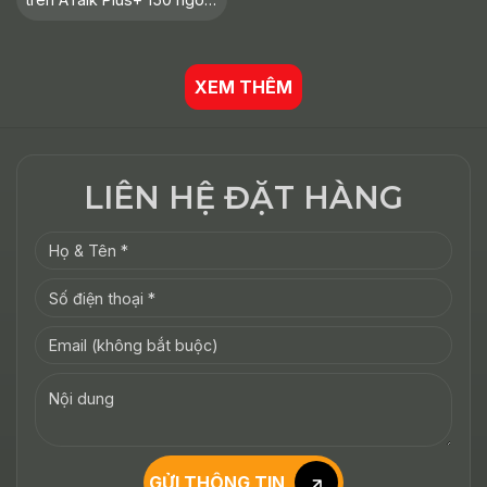
ngữ là giải pháp hỗ trợ
giao tiếp đa ngôn ngữ
nhanh chóng, giúp hai
XEM THÊM
người dễ dàng trò chuyện
trực tiếp mà không còn
rào cản ngôn ngữ. Tuy
LIÊN HỆ ĐẶT HÀNG
GỬI THÔNG TIN