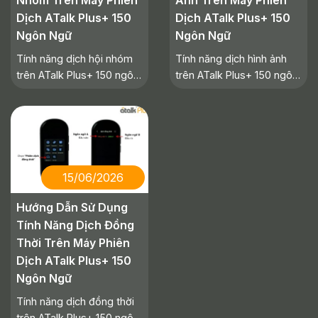
Nhóm Trên Máy Phiên
Ảnh Trên Máy Phiên
Dịch ATalk Plus+ 150
Dịch ATalk Plus+ 150
Ngôn Ngữ
Ngôn Ngữ
Tính năng dịch hội nhóm
Tính năng dịch hình ảnh
trên ATalk Plus+ 150 ngôn
trên ATalk Plus+ 150 ngôn
ngữ giúp nhiều người sử
ngữ giúp người dùng
dụng các ngôn ngữ khác
nhanh chóng đọc hiểu văn
nhau dễ dàng tham gia trò
bản tiếng nước ngoài như
chuyện, họp nhóm hay
biển báo, tài liệu hay menu
trao đổi công việc mà
chỉ bằng một lần chụp.
không còn rào cản giao
Trong bài viết này,
15/06/2026
tiếp.
Hướng Dẫn Sử Dụng
Tính Năng Dịch Đồng
Thời Trên Máy Phiên
Dịch ATalk Plus+ 150
Ngôn Ngữ
Tính năng dịch đồng thời
trên ATalk Plus+ 150 ngôn