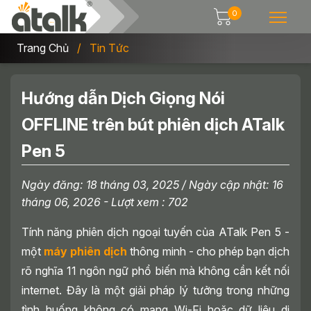
0
Trang Chủ
Tin Tức
Hướng dẫn Dịch Giọng Nói
OFFLINE trên bút phiên dịch ATalk
Pen 5
Ngày đăng:
18 tháng 03, 2025
/ Ngày cập nhật:
16
tháng 06, 2026
- Lượt xem : 702
Tính năng phiên dịch ngoại tuyến của ATalk Pen 5 -
một
máy phiên dịch
thông minh - cho phép bạn dịch
rõ nghĩa 11 ngôn ngữ phổ biến mà không cần kết nối
internet. Đây là một giải pháp lý tưởng trong những
tình huống không có mạng Wi-Fi hoặc dữ liệu di