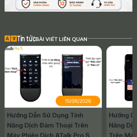
Tin tức
BÀI VIẾT LIÊN QUAN
15/06/2026
Hướng Dẫn Sử Dụng Tính
Hướng Dẫ
Năng Dịch Đàm Thoại Trên
Năng Dịc
Máy Phiên Dịch ATalk Pro S
Trên Máy