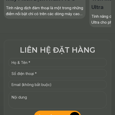
Ultra
Tính năng dịch đàm thoại là một trong những
điểm nổi bật chỉ có trên các dòng máy cao
Tính năng dịc
cấp của ATalk. Với cơ chế “Tự Động Nhận
Ultra cho phé
Diện Giọng Nói - Tự Động Dịch - Không Cần
với bản dịch r
Bấm Nút -
ngữ, giúp việ
nên nhanh
LIÊN HỆ ĐẶT HÀNG