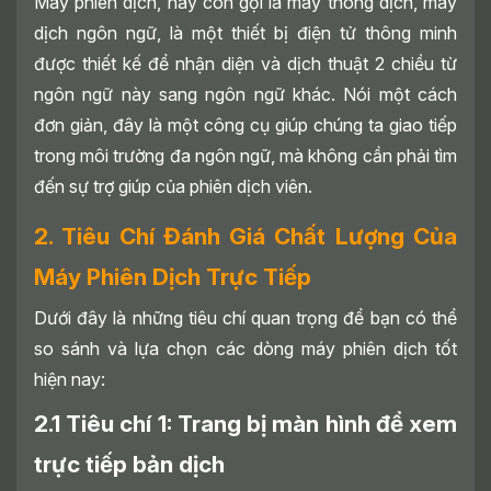
Máy phiên dịch, hay còn gọi là máy thông dịch, máy
OFFLINE Tiếng Việt Cao Cấp
dịch ngôn ngữ, là một thiết bị điện tử thông minh
3.2 ATalk One - Máy phiên dịch 135 thứ
được thiết kế để nhận diện và dịch thuật 2 chiều từ
tiếng
ngôn ngữ này sang ngôn ngữ khác. Nói một cách
3.3 ATalk Go - Máy phiên dịch giá rẻ
đơn giản, đây là một công cụ giúp chúng ta giao tiếp
3.4 Travis Touch Go - Máy dịch thương
trong môi trường đa ngôn ngữ, mà không cần phải tìm
hiệu Hà Lan
đến sự trợ giúp của phiên dịch viên.
3.5 Travis One - Máy phiên dịch Hà Lan
3.6 Pocketalk - Máy phiên dịch của Nhật
2. Tiêu Chí Đánh Giá Chất Lượng Của
3.7 Langogo Pocket AI - Máy phiên dịch
Máy Phiên Dịch Trực Tiếp
AI
Dưới đây là những tiêu chí quan trọng để bạn có thể
3.8 Máy phiên dịch Xiaomi
so sánh và lựa chọn các dòng máy phiên dịch tốt
3.9 Máy phiên dịch trực tiếp ILI
hiện nay:
3.10 Máy phiên dịch Offline MBirgus AI
3.11 Máy phiên dịch đeo tai Google Pixel
2.1 Tiêu chí 1: Trang bị màn hình để xem
Buds
trực tiếp bản dịch
4. Nên Lựa Chọn Và Sử Dụng Dòng Máy