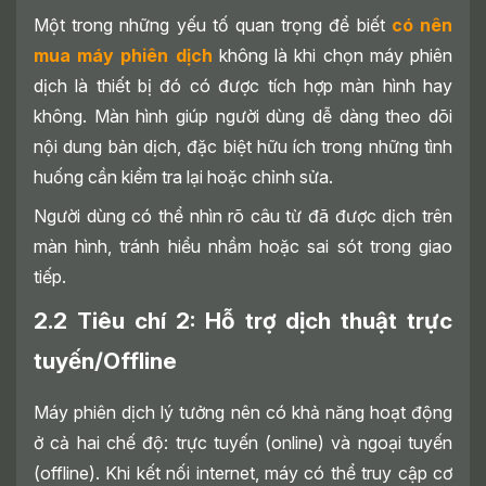
Phiên Dịch 2 Chiều Nào?
Một trong những yếu tố quan trọng để biết
có nên
5. Mua Máy Thông Dịch Tốt Hiện Nay Ở
mua máy phiên dịch
không là khi chọn máy phiên
Đâu Chính Hãng?
dịch là thiết bị đó có được tích hợp màn hình hay
không. Màn hình giúp người dùng dễ dàng theo dõi
nội dung bản dịch, đặc biệt hữu ích trong những tình
huống cần kiểm tra lại hoặc chỉnh sửa.
Người dùng có thể nhìn rõ câu từ đã được dịch trên
màn hình, tránh hiểu nhầm hoặc sai sót trong giao
tiếp.
2.2 Tiêu chí 2: Hỗ trợ dịch thuật trực
tuyến/Offline
Máy phiên dịch lý tưởng nên có khả năng hoạt động
ở cả hai chế độ: trực tuyến (online) và ngoại tuyến
(offline). Khi kết nối internet, máy có thể truy cập cơ