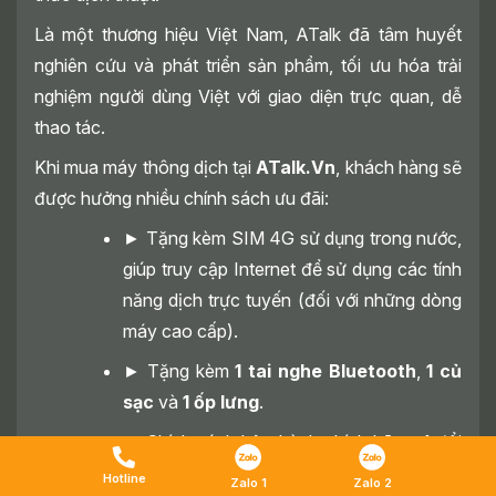
Là một thương hiệu Việt Nam, ATalk đã tâm huyết
nghiên cứu và phát triển sản phẩm, tối ưu hóa trải
nghiệm người dùng Việt với giao diện trực quan, dễ
thao tác.
Khi mua máy thông dịch tại
ATalk.Vn
, khách hàng sẽ
được hưởng nhiều chính sách ưu đãi:
► Tặng kèm SIM 4G sử dụng trong nước,
giúp truy cập Internet để sử dụng các tính
năng dịch trực tuyến (đối với những dòng
máy cao cấp).
► Tặng kèm
1 tai nghe Bluetooth
,
1 củ
sạc
và
1 ốp lưng
.
►
Chính sách bảo hành chính hãng: 1 đổi
1 trong vòng 12 tháng nếu phát sinh lỗi kỹ
Hotline
Zalo 1
Zalo 2