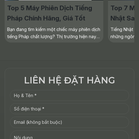
Top 5 Máy Phiên Dịch Tiếng
Top 7 Má
Pháp Chính Hãng, Giá Tốt
Nhật San
Bạn đang tìm kiếm một chiếc máy phiên dịch
Tiếng Nhật đ
tiếng Pháp chất lượng? Thị trường hiện nay
những ngôn n
cung cấp nhiều lựa chọn, từ các dòng máy
thế giới, đặc
cao cấp đến những thiết bị nhỏ gọn, tiện lợi.
thuộc với hệ 
Trong bài
nhu cầu sử
LIÊN HỆ ĐẶT HÀNG