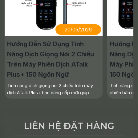
20/05/2026
Hướng Dẫn Sử Dụng Tính
Hướng Dẫ
Năng Dịch Giọng Nói 2 Chiều
Năng Dịc
Trên Máy Phiên Dịch ATalk
Máy Phiê
Plus+ 150 Ngôn Ngữ
150 Ngô
Tính năng dịch giọng nói 2 chiều trên máy
Tính năng dịc
dịch ATalk Plus+ bản nâng cấp mới giúp
phiên bản nâ
người dùng dễ dàng giao tiếp với người nước
giao tiếp thu
ngoài nhanh chóng và thuận tiện hơn trong
Internet. Thiế
công việc, du lịch hay học
tuyến, bao g
LIÊN HỆ ĐẶT HÀNG