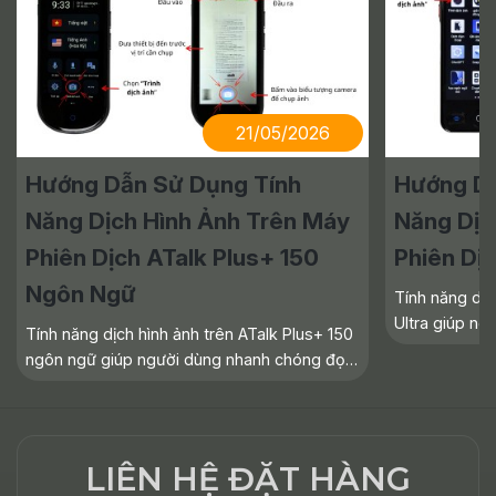
21/05/2026
Hướng Dẫn Sử Dụng Tính
Hướng Dẫ
Năng Dịch Hình Ảnh Trên Máy
Năng Dịc
Phiên Dịch ATalk Plus+ 150
Phiên Dịc
Ngôn Ngữ
Tính năng dịc
Ultra giúp n
Tính năng dịch hình ảnh trên ATalk Plus+ 150
ngữ nội dung 
ngôn ngữ giúp người dùng nhanh chóng đọc
văn bản in ch
hiểu văn bản tiếng nước ngoài như biển báo,
Đặc biệt, thiết
tài liệu hay menu chỉ bằng một lần chụp.
Trong bài viết này,
LIÊN HỆ ĐẶT HÀNG