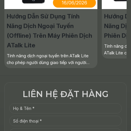
16/06/2026
Hướng Dẫn Sử Dụng Tính
Hướng Dẫ
Năng Dịch Ngoại Tuyến
Năng Dịc
(Offline) Trên Máy Phiên Dịch
Phiên Dịc
ATalk Lite
Tính năng dịc
ATalk Lite cho
Tính năng dịch ngoại tuyến trên ATalk Lite
dung giọng nó
cho phép người dùng giao tiếp với người
giờ), rất tiện 
nước ngoài ngay cả khi không có kết nối Wi-
hoặc các
Fi hoặc dữ liệu di động. Chỉ cần tải sẵn các
gói ngôn ngữ cần
LIÊN HỆ ĐẶT HÀNG