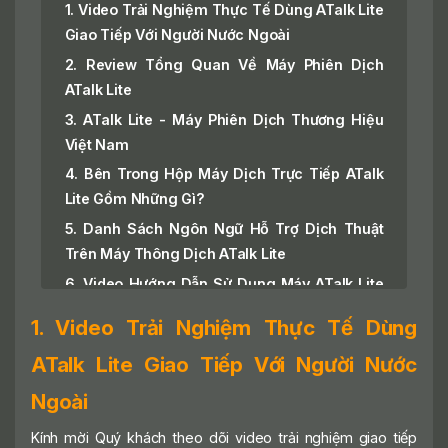
1. Video Trải Nghiệm Thực Tế Dùng ATalk Lite
Giao Tiếp Với Người Nước Ngoài
2. Review Tổng Quan Về Máy Phiên Dịch
ATalk Lite
3. ATalk Lite - Máy Phiên Dịch Thương Hiệu
Việt Nam
4. Bên Trong Hộp Máy Dịch Trực Tiếp ATalk
Lite Gồm Những Gì?
5. Danh Sách Ngôn Ngữ Hỗ Trợ Dịch Thuật
Trên Máy Thông Dịch ATalk Lite
6. Video Hướng Dẫn Sử Dụng Máy ATalk Lite
Chi Tiết
1. Video Trải Nghiệm Thực Tế Dùng
7. Tính Năng Phiên Dịch Cốt Lõi Của Máy Dịch
ATalk Lite Giao Tiếp Với Người Nước
Ngôn Ngữ ATalk Lite
7.1 Dịch Giọng Nói (Voice Translation)
Ngoài
7.2 Dịch Đồng Thời (Simultaneous
Kính mời Quý khách theo dõi video trải nghiệm giao tiếp
Interpretation)