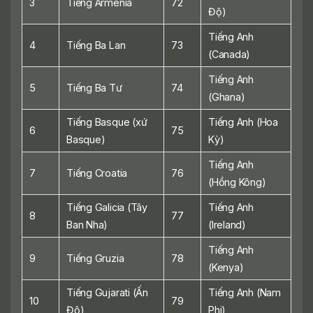
3
Tiếng Armenia
72
Độ)
Tiếng Anh
4
Tiếng Ba Lan
73
(Canada)
Tiếng Anh
5
Tiếng Ba Tư
74
(Ghana)
Tiếng Basque (xứ
Tiếng Anh (Hoa
6
75
Basque)
Kỳ)
Tiếng Anh
7
Tiếng Croatia
76
(Hồng Kông)
Tiếng Galicia (Tây
Tiếng Anh
8
77
Ban Nha)
(Ireland)
Tiếng Anh
9
Tiếng Gruzia
78
(Kenya)
Tiếng Gujarati (Ấn
Tiếng Anh (Nam
10
79
Độ)
Phi)