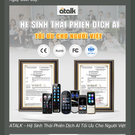
ATALK - Hệ Sinh Thái Phiên Dịch AI Tối Ưu Cho Người Việt