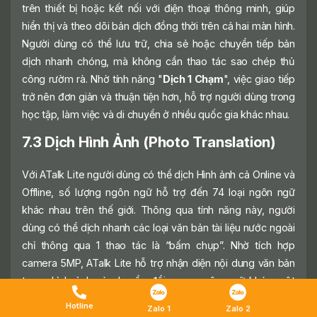
trên thiết bị hoặc kết nối với điện thoại thông minh, giúp
hiển thị và theo dõi bản dịch đồng thời trên cả hai màn hình.
Người dùng có thể lưu trữ, chia sẻ hoặc chuyển tiếp bản
dịch nhanh chóng, mà không cần thao tác sao chép thủ
công rườm rà. Nhờ tính năng "
Dịch 1 Chạm
", việc giao tiếp
trở nên đơn giản và thuận tiện hơn, hỗ trợ người dùng trong
học tập, làm việc và di chuyển ở nhiều quốc gia khác nhau.
7.3 Dịch Hình Ảnh (Photo Translation)
Với ATalk Lite người dùng có thể dịch Hình ảnh cả Online và
Offline, số lượng ngôn ngữ hỗ trợ đến 74 loại ngôn ngữ
khác nhau trên thế giới. Thông qua tính năng này, người
dùng có thể dịch nhanh các loại văn bản tài liệu nước ngoài
chỉ thông qua 1 thao tác là “bấm chụp”. Nhờ tích hợp
camera 5MP, ATalk Lite hỗ trợ nhận diện nội dung văn bản
trong hình ảnh và chuyển đổi sang ngôn ngữ khác một
cách thuận tiện, giúp người dùng dễ dàng nắm bắt nội dung
Hotline
Zalo 1
Zalo 2
trong nhiều tình huống giao tiếp thực tế.