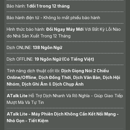
Bảo hành:
1 đổi 1 trong 12 tháng
Bảo hành điện tử - Không lo mất phiếu bảo hành
Hình thức bảo hành:
Đổi Ngay Máy Mới
Với Bất Kỳ Lỗi Nào
do Nhà Sản Xuất Trong 12 Tháng
Dịch ONLINE:
138 Ngôn Ngữ
Dịch OFFLINE:
19 Ngôn Ngữ (Có Tiếng Việt)
Tính năng dịch thuật cốt lõi:
Dịch Giọng Nói 2 Chiều
Online/Offline
,
Dịch Đồng Thời
,
Dịch Văn Bản
,
Dịch Hội
Nhóm
,
Dịch Ghi Âm
&
Dịch Chụp Ảnh
ATalk Lite
Hỗ Trợ Dịch Nhanh Và Rõ Nghĩa - Giúp Giao Tiếp
Mượt Mà Và Tự Tin
ATalk Lite - Máy Phiên Dịch Không Cần Kết Nối Mạng -
Nhỏ Gọn - Tiết Kiệm