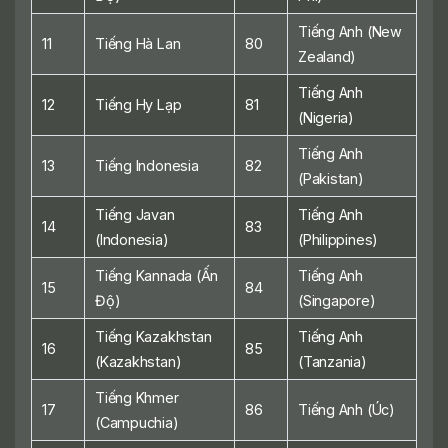
Tiếng Anh (New
11
Tiếng Hà Lan
80
Zealand)
Tiếng Anh
12
Tiếng Hy Lạp
81
(Nigeria)
Tiếng Anh
13
Tiếng Indonesia
82
(Pakistan)
Tiếng Javan
Tiếng Anh
14
83
(Indonesia)
(Philippines)
Tiếng Kannada (Ấn
Tiếng Anh
15
84
Độ)
(Singapore)
Tiếng Kazakhstan
Tiếng Anh
16
85
(Kazakhstan)
(Tanzania)
Tiếng Khmer
17
86
Tiếng Anh (Úc)
(Campuchia)