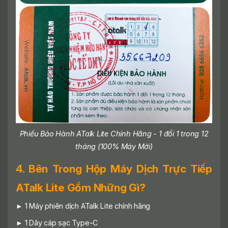
Phiếu Bảo Hành ATalk Lite Chính Hãng -
1 đổi 1 trong 12
tháng
(100% Máy Mới)
4. Bên Trong Hộp Máy Dịch Trực Tiếp
ATalk Lite Gồm Những Gì?
► 1 Máy phiên dịch ATalk Lite chính hãng
► 1 Dây cáp sạc Type-C