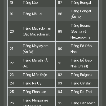
18
Tiếng Lào
87
Tiếng Bengal
Tiếng Bengal
19
Tiếng Mã Lai
88
(Ấn Độ)
Tiếng Bosnia
Tiếng Macedonian
20
89
(Bosnia và
(Bắc Macedonian)
Herzegovina)
Tiếng Maylaylam
Tiếng Bồ Đào
21
90
(Ấn Độ)
Nha
Tiếng Marathi (Ấn
Tiếng Bồ Đào
22
91
Độ)
Nha (Brazil)
23
Tiếng Miến Điện
92
Tiếng Bulgaria
24
Tiếng Na Uy
93
Tiếng Catalan
25
Tiếng Phần Lan
94
Tiếng Do Thái
Tiếng Philippines
26
95
Tiếng Đan Mạch