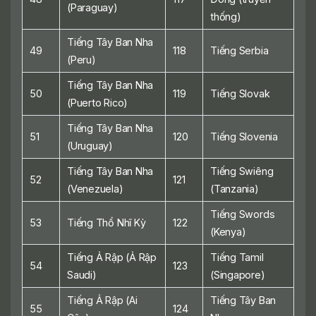
(Paraguay)
thống)
Tiếng Tây Ban Nha
49
118
Tiếng Serbia
(Peru)
Tiếng Tây Ban Nha
50
119
Tiếng Slovak
(Puerto Rico)
Tiếng Tây Ban Nha
51
120
Tiếng Slovenia
(Uruguay)
Tiếng Tây Ban Nha
Tiếng Swiêng
52
121
(Venezuela)
(Tanzania)
Tiếng Swords
53
Tiếng Thổ Nhĩ Kỳ
122
(Kenya)
Tiếng Ả Rập (Ả Rập
Tiếng Tamil
54
123
Saudi)
(Singapore)
Tiếng Ả Rập (Ai
Tiếng Tây Ban
55
124