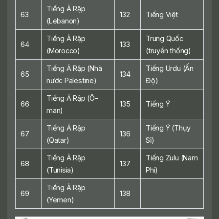
Tiếng Ả Rập
63
132
Tiếng Việt
(Lebanon)
Tiếng Ả Rập
Trung Quốc
64
133
(Morocco)
(truyền thống)
Tiếng Ả Rập (Nhà
Tiếng Urdu (Ấn
65
134
nước Palestine)
Độ)
Tiếng Ả Rập (Ô-
66
135
Tiếng Ý
man)
Tiếng Ả Rập
Tiếng Ý (Thụy
67
136
(Qatar)
Sĩ)
Tiếng Ả Rập
Tiếng Zulu (Nam
68
137
(Tunisia)
Phi)
Tiếng Ả Rập
69
138
(Yemen)