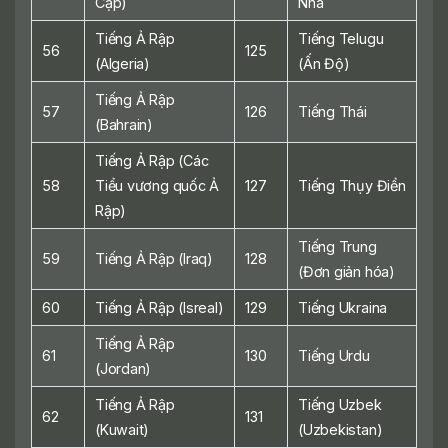
Cập)
Nha
Tiếng Ả Rập
Tiếng Telugu
56
125
(Algeria)
(Ấn Độ)
Tiếng Ả Rập
57
126
Tiếng Thái
(Bahrain)
Tiếng Ả Rập (Các
58
Tiểu vương quốc Ả
127
Tiếng Thụy Điển
Rập)
Tiếng Trung
59
Tiếng Ả Rập (Iraq)
128
(Đơn giản hóa)
60
Tiếng Ả Rập (Isreal)
129
Tiếng Ukraina
Tiếng Ả Rập
61
130
Tiếng Urdu
(Jordan)
Tiếng Ả Rập
Tiếng Uzbek
62
131
(Kuwait)
(Uzbekistan)