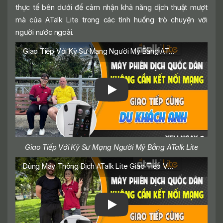
thực tế bên dưới để cảm nhận khả năng dịch thuật mượt
7.3 Dịch Hình Ảnh (Photo Translation)
mà của ATalk Lite trong các tình huống trò chuyện với
7.4 Dịch Ghi Âm (Intelligent Recording)
người nước ngoài.
7.5 Dịch Hội Nhóm (Group Translation)
Giao Tiếp Với Kỹ Sư Mạng Người Mỹ Bằng ATalk Lite
7.6 Dịch Văn Bản (Text Translation)
8. Máy Phiên Dịch 2 Chiều ATalk Lite Tích
Hợp Đa Tiện Ích Thông Minh
9. Những Lý Do Nên Sở Hữu Máy Phiên Dịch
Cầm Tay Giá Tốt ATalk Lite
10. Báo Giá Máy Phiên Dịch Trực Tiếp ATalk
Lite Chính Hãng
Giao Tiếp Với Kỹ Sư Mạng Người Mỹ Bằng ATalk Lite
11. ATalk.Vn - Địa Chỉ Bán Máy Phiên Dịch
Dùng Máy Thông Dịch ATalk Lite Giao Tiếp Với Tiến Sĩ Người Đức
ATalk Uy Tín Tại Việt Nam