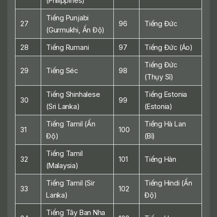
(Philippines)
Tiếng Punjabi
27
96
Tiếng Đức
(Gurmukhi, Ấn Độ)
28
Tiếng Rumani
97
Tiếng Đức (Áo)
Tiếng Đức
29
Tiếng Séc
98
(Thụy Sĩ)
Tiếng Shinhalese
Tiếng Estonia
30
99
(Sri Lanka)
(Estonia)
Tiếng Tamil (Ấn
Tiếng Hà Lan
31
100
Độ)
(Bỉ)
Tiếng Tamil
32
101
Tiếng Hàn
(Malaysia)
Tiếng Tamil (Sir
Tiếng Hindi (Ấn
33
102
Lanka)
Độ)
Tiếng Tây Ban Nha