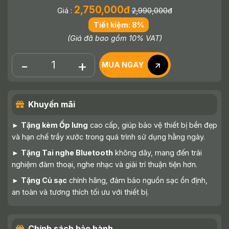
2,750,000đ
Giá :
2,990,000đ
Tiết kiệm: 8%
(Giá đã bao gồm 10% VAT)
-
+
MUA NGAY
Khuyến mãi
►
Tặng kèm Ốp lưng
cao cấp, giúp bảo vệ thiết bị bền đẹp
và hạn chế trầy xước trong quá trình sử dụng hằng ngày.
►
Tặng Tai nghe Bluetooth
không dây, mang đến trải
nghiệm đàm thoại, nghe nhạc và giải trí thuận tiện hơn.
►
Tặng Củ sạc
chính hãng, đảm bảo nguồn sạc ổn định,
an toàn và tương thích tối ưu với thiết bị.
Chính sách bảo hành