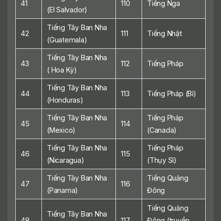
41
110
Tiếng Nga
(EI Salvador)
Tiếng Tây Ban Nha
42
111
Tiếng Nhật
(Guatemala)
Tiếng Tây Ban Nha
43
112
Tiếng Pháp
( Hoa Kỳ)
Tiếng Tây Ban Nha
44
113
Tiếng Pháp (Bỉ)
(Honduras)
Tiếng Tây Ban Nha
Tiếng Pháp
45
114
(Mexico)
(Canada)
Tiếng Tây Ban Nha
Tiếng Pháp
46
115
(Nicaragua)
(Thụy Sĩ)
Tiếng Tây Ban Nha
Tiếng Quảng
47
116
(Panama)
Đông
Tiếng Quảng
Tiếng Tây Ban Nha
48
117
Đông (truyền