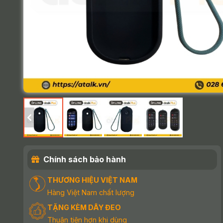
Chính sách bảo hành
THƯƠNG HIỆU VIỆT NAM
Hàng Việt Nam chất lượng
TẶNG KÈM DÂY ĐEO
Thuận tiện hơn khi dùng