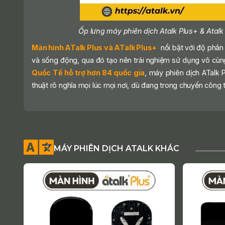
Ốp lưng máy phiên dịch Atalk Plus+ & Atal
Màn hình ATalk Plus và ATalk Plus+
nổi bật với độ phân 
và sống động, qua đó tạo nên trải nghiệm sử dụng vô cùn
Quốc Tế hỗ trợ hơn 84 quốc gia
, máy phiên dịch ATalk 
thuật rõ nghĩa mọi lúc mọi nơi, dù đang trong chuyến công 
MÁY PHIÊN DỊCH ATALK KHÁC