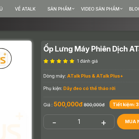
Ủ
VỀ ATALK
SẢN PHẨM
VIDEO SẢN PHẨM
BLO
Ốp Lưng Máy Phiên Dịch ATa
1 đánh giá
Dòng máy:
ATalk Plus & ATalk Plus+
Phụ kiện:
Dây đeo có thể tháo rời
500,000đ
Tiết kiệm: 
Giá :
800,000đ
-
+
MUA 