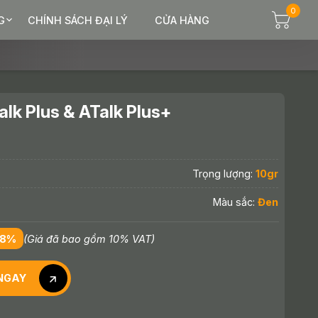
0
G
CHÍNH SÁCH ĐẠI LÝ
CỬA HÀNG
lk Plus & ATalk Plus+
Trọng lượng:
10gr
Màu sắc:
Đen
38%
(Giá đã bao gồm 10% VAT)
NGAY