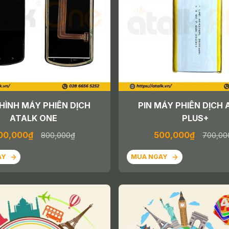
HÌNH MÁY PHIÊN DỊCH
PIN MÁY PHIÊN DỊCH 
ATALK ONE
PLUS+
00,000₫
500,000₫
800,000₫
700,00
AY
MUA NGAY