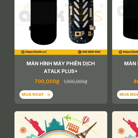
MÀN HÌNH MÁY PHIÊN DỊCH
MÀN 
ATALK PLUS+
700,000₫
4
1,000,000₫
MUA NGAY
MUA NG