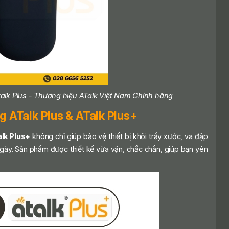
Atalk Plus - Thương hiệu ATalk Việt Nam Chính hãng
g ATalk Plus & ATalk Plus+
lk Plus+
không chỉ giúp bảo vệ thiết bị khỏi trầy xước, va đập
gày. Sản phẩm được thiết kế vừa vặn, chắc chắn, giúp bạn yên