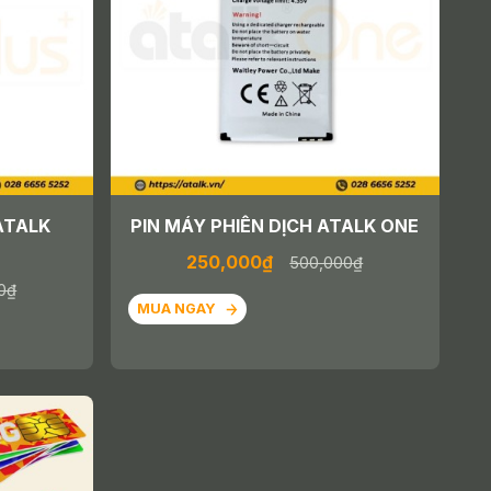
ATALK
PIN MÁY PHIÊN DỊCH ATALK ONE
250,000₫
500,000₫
0₫
MUA NGAY